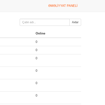
ƏMƏLIYYAT PANELI
Axtar
Online
0
0
0
0
0
0