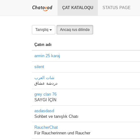
ÇAT KATALOQU
STATUS PAGE
Tanışliq
Ancaq rus dilində
Çatın adı
armin 25 karaj
silent
شات العرب
دردشة عشاق
grey clan 76
SAYGI İÇİN
asdasdasd
Sohbet ve tanışlık Chatı
RaucherChat
Für Raucherinnen und Raucher