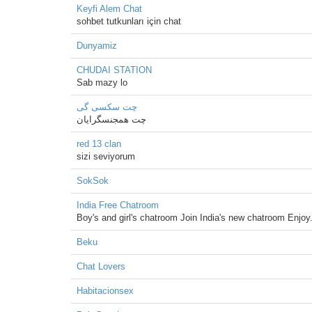
Keyfi Alem Chat
sohbet tutkunları için chat
Dunyamiz
CHUDAI STATION
Sab mazy lo
چت سکسی گی
چت همجنسگرایان
red 13 clan
sizi seviyorum
SokSok
India Free Chatroom
Boy's and girl's chatroom Join India's new chatroom Enjoy..
Beku
Chat Lovers
Habitacionsex