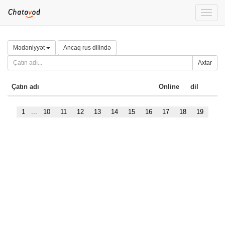
Toggle
naviga
Mədəniyyət
Ancaq rus dilində
Axtar
Çatın adı
Online
dil
1
...
10
11
12
13
14
15
16
17
18
19