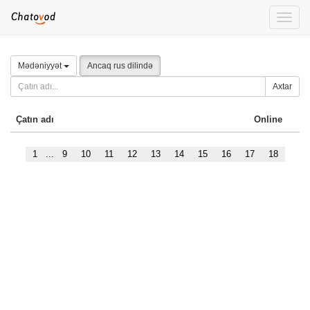
Toggle
naviga
Mədəniyyət
Ancaq rus dilində
Axtar
Çatın adı
Online
1
...
9
10
11
12
13
14
15
16
17
18