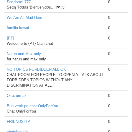
Ðεαdρσσl 777
0
Sєαη Ƭσɗσѕ Ɓιєηνєηιɗσѕ...!!❤ :v
We Are All Mad Here
0
familia kawai
0
{PT}
0
Welcome to {PT} Clan chat
Narun and Max only
0
for narun and max only
NO TOPICS FORBIDDEN ALL OK
0
CHAT ROOM FOR PEOPLE TO OPENLY TALK ABOUT
FORBIDDEN TOPICS WITHOUT ANY
DISCRIMINATION AT ALL.
Okuzum.az
0
Bun venit pe chat OnlyForYou
0
Chat OnlyForYou
FRIENDSHIP
0
chatabasafp
0