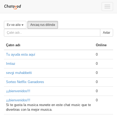
Toggle
naviga
Ev və ailə
Ancaq rus dilində
Axtar
Çatın adı
Online
Tu ayuda esta aquí
0
Imtiaz
0
sevgi muhabbetti
0
Sorteo Netflix Ganadores
0
¡¡¡bienvenidos!!!
0
¡¡¡bienvenidos!!!
0
Si te gusta la musica reunete en este chat music que te
divertiras con la mejor musica.