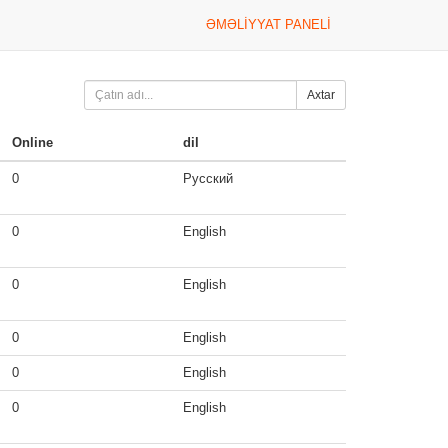
ƏMƏLIYYAT PANELI
Axtar
Online
dil
0
Русский
0
English
0
English
0
English
0
English
0
English