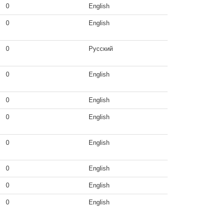
0
English
0
English
0
Русский
0
English
0
English
0
English
0
English
0
English
0
English
0
English