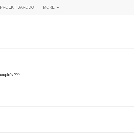
PROEKT BARƏDƏ
MORE
people's ???