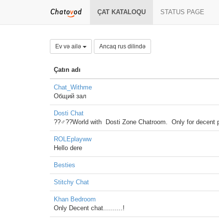
ÇAT KATALOQU
STATUS PAGE
Ev və ailə
Ancaq rus dilində
Çatın adı
Chat_Withme
Общий зал
Dosti Chat
??‍♂️?‍?World with Dosti Zone Chatroom. Only for decent 
ROLEplayww
Hello dere
Besties
Stitchy Chat
Khan Bedroom
Only Decent chat..........!