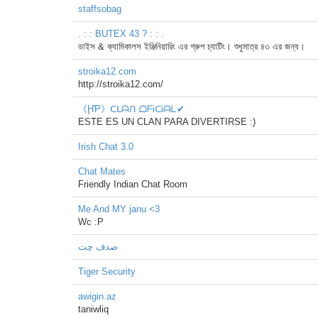
staffsobag
. : : BUTEX 43 ? : : .
ডাইস & ক্যামিকালস ইঞ্জিনিয়ারিং এর গ্রুপ চ্যাটিং। শুধুমাত্র ৪৩ এর জন্য।
stroika12.com
http://stroika12.com/
《ḨƤ》ᑕᒪᗩᑎ ᗝᖴᎥᑕᎥᗩᒪ✔
ESTE ES UN CLAN PARA DIVERTIRSE :)
Irish Chat 3.0
Chat Mates
Friendly Indian Chat Room
Me And MY janu <3
Wc :P
صدف چت
Tiger Security
awigin.az
taniwliq