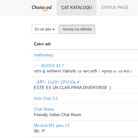
ÇAT KATALOQU
STATUS PAGE
Ev və ailə
Ancaq rus dilində
Çatın adı
staffsobag
. : : BUTEX 43 ? : : .
ডাইস & ক্যামিকালস ইঞ্জিনিয়ারিং এর গ্রুপ চ্যাটিং। শুধুমাত্র ৪৩ এর জন্য।
《ḨƤ》ᑕᒪᗩᑎ ᗝᖴᎥᑕᎥᗩᒪ✔
ESTE ES UN CLAN PARA DIVERTIRSE :)
Irish Chat 3.0
Chat Mates
Friendly Indian Chat Room
Me And MY janu <3
Wc :P