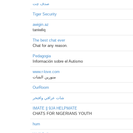
صدف چت
Tiger Security
awigin.az
taniwliq
The best chat ever
Chat for any reason.
Pedagogia
Información sobre el Autismo
www.r-love.com
منورين الشات
OurRoom
شات عراقي وافتخر
IMATE || 9JA HELPMATE
CHATS FOR NIGERIANS YOUTH
hum