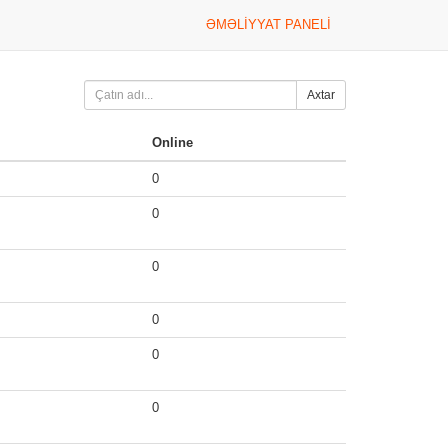
ƏMƏLIYYAT PANELI
Axtar
Online
0
0
0
0
0
0