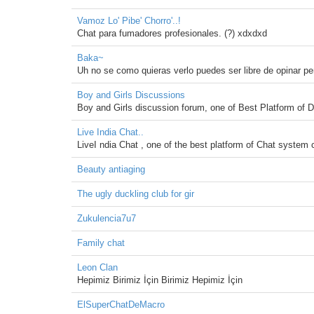
Vamoz Lo' Pibe' Chorro'..!
Chat para fumadores profesionales. (?) xdxdxd
Baka~
Uh no se como quieras verlo puedes ser libre de opinar pe
Boy and Girls Discussions
Boy and Girls discussion forum, one of Best Platform of D
Live India Chat..
LiveI ndia Chat , one of the best platform of Chat syste
Beauty antiaging
The ugly duckling club for gir
Zukulencia7u7
Family chat
Leon Clan
Hepimiz Birimiz İçin Birimiz Hepimiz İçin
ElSuperChatDeMacro