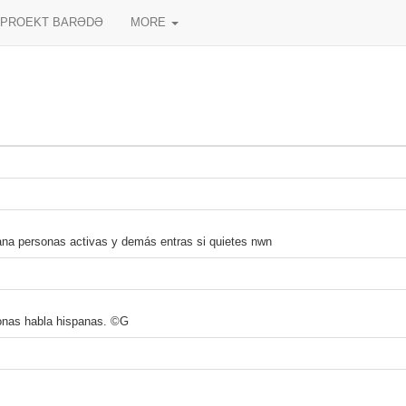
PROEKT BARƏDƏ
MORE
na personas activas y demás entras si quietes nwn
sonas habla hispanas. ©G