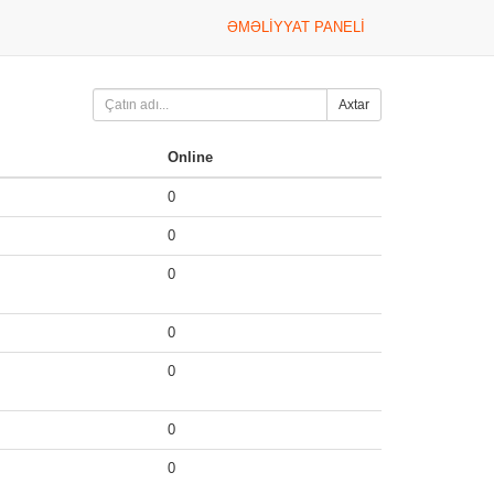
ƏMƏLIYYAT PANELI
Axtar
Online
0
0
0
0
0
0
0