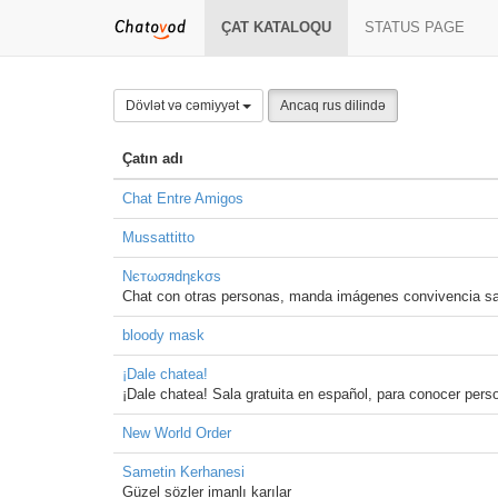
ÇAT KATALOQU
STATUS PAGE
Dövlət və cəmiyyət
Ancaq rus dilində
Çatın adı
Chat Entre Amigos
Mussattitto
Nєтωσяdηεkσѕ
Chat con otras personas, manda imágenes convivencia sa
bloody mask
¡Dale chatea!
¡Dale chatea! Sala gratuita en español, para conocer per
New World Order
Sametin Kerhanesi
Güzel sözler imanlı karılar