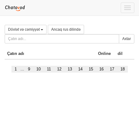
Toggle
naviga
Dövlət və cəmiyyət
Ancaq rus dilində
Axtar
Çatın adı
Online
dil
1
...
9
10
11
12
13
14
15
16
17
18