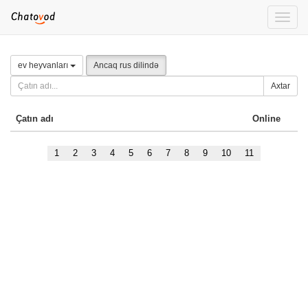
Toggle
naviga
ev heyvanları
Ancaq rus dilində
Axtar
Çatın adı
Online
1
2
3
4
5
6
7
8
9
10
11