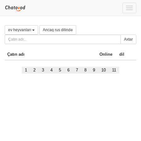
Toggle
naviga
ev heyvanları
Ancaq rus dilində
Axtar
Çatın adı
Online
dil
1
2
3
4
5
6
7
8
9
10
11