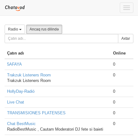
Toggle
naviga
Radio
Ancaq rus dilində
Axtar
Çatın adı
Online
5AFAYA
0
Trakzuk Listeners Room
0
Trakzuk Listeners Room
HollyDay-Radió
0
Live Chat
0
TRANSMISIONES PLATENSES
0
Chat BestMusic
0
RadioBestMusic , Cautam Moderatori DJ fete si baieti