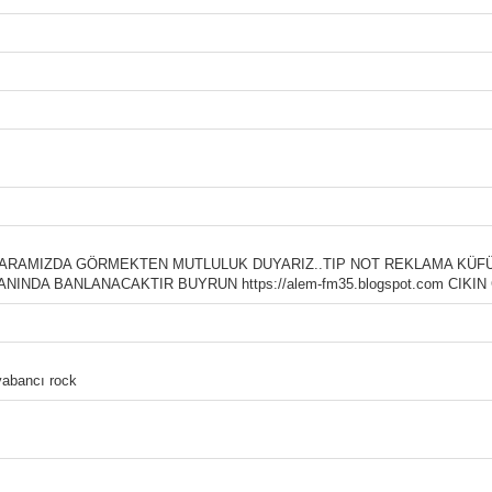
 ARAMIZDA GÖRMEKTEN MUTLULUK DUYARIZ..TIP NOT REKLAMA KÜF
DA BANLANACAKTIR BUYRUN https://alem-fm35.blogspot.com CIKIN 
yabancı rock