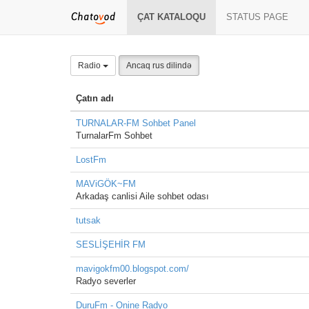
ÇAT KATALOQU
STATUS PAGE
Radio
Ancaq rus dilində
Çatın adı
TURNALAR-FM Sohbet Panel
TurnalarFm Sohbet
LostFm
MAViGÖK~FM
Arkadaş canlisi Aile sohbet odası
tutsak
SESLİŞEHİR FM
mavigokfm00.blogspot.com/
Radyo severler
DuruFm - Onine Radyo