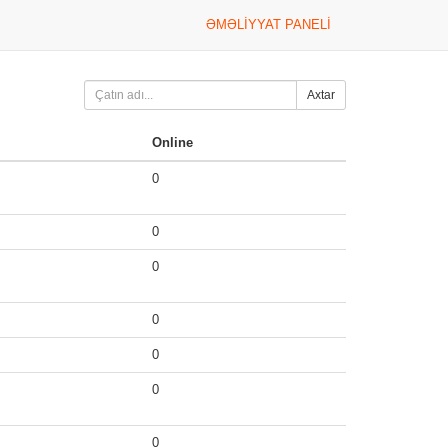
ƏMƏLIYYAT PANELI
Axtar
Online
0
0
0
0
0
0
0