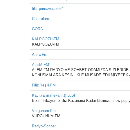
filiz-primavera2024
Chat alanı
GORA
KALPGÖZÜ-FM
KALPGÖZÜ-FM
AnılarFm
ALEM-FM
ALEM-FM RADYO VE SOHBET ODAMIZDA SIZLERIDE
KONUSMALARA KESINLIKLE MÜSADE EDILMIYECEK ANIN
Filiz Yeşili FM
Kayıpların mekanı:)) LoSt
Bizim Hikayemiz Biz Kazanana Kadar Bitmez...slow pop 
Vurgunum-Fm
VURGUNUM-FM
Radyo-Sohbet