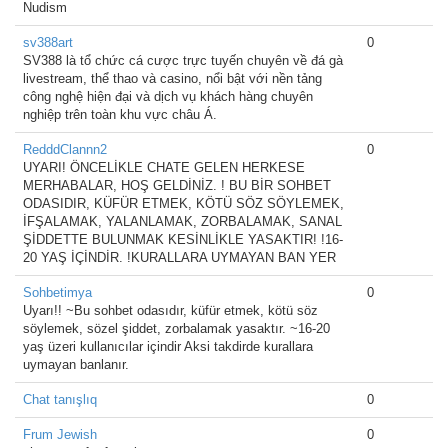
Nudism
sv388art
0
SV388 là tổ chức cá cược trực tuyến chuyên về đá gà
livestream, thể thao và casino, nổi bật với nền tảng
công nghệ hiện đại và dịch vụ khách hàng chuyên
nghiệp trên toàn khu vực châu Á.
RedddClannn2
0
UYARI! ÖNCELİKLE CHATE GELEN HERKESE
MERHABALAR, HOŞ GELDİNİZ. ! BU BİR SOHBET
ODASIDIR, KÜFÜR ETMEK, KÖTÜ SÖZ SÖYLEMEK,
İFŞALAMAK, YALANLAMAK, ZORBALAMAK, SANAL
ŞİDDETTE BULUNMAK KESİNLİKLE YASAKTIR! !16-
20 YAŞ İÇİNDİR. !KURALLARA UYMAYAN BAN YER
Sohbetimya
0
Uyarı!! ~Bu sohbet odasıdır, küfür etmek, kötü söz
söylemek, sözel şiddet, zorbalamak yasaktır. ~16-20
yaş üzeri kullanıcılar içindir Aksi takdirde kurallara
uymayan banlanır.
Chat tanışlıq
0
Frum Jewish
0