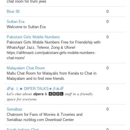
chat room for frum jews
Blue 38
0
Sultan Era
0
Welcome to Sultan Era
Pakistani Girls Mobile Numbers
0
Pakistani Girls Mobile Numbers Free for Friendship with
WhatsApp! Jazz, Telenor, Zong & Ufone!
https://all4masti.com/pakistani-girls-mobile-numbers-
chat-room/
Malayalam Chat Room
0
Mallu Chat Room for Malayalis from Kerala to Chat in
Malayalam and to find new friends.
🌈🎀 ミ★ DIPER TALKS★彡🎀🌈
0
𝐿𝑒𝑡'𝑠 𝑐ℎ𝑎𝑡 𝑎𝑏𝑜𝑢𝑡 𝙙𝙞𝙥𝙚𝙧𝙨 & 🅰🅱🅳🅻 𝑠𝑡𝑢𝑓𝑓 𝑖𝑛 𝑎 𝑓𝑟𝑖𝑒𝑛𝑑𝑙𝑦
𝑠𝑝𝑎𝑐𝑒 𝑓𝑜𝑟 𝑒𝑣𝑒𝑟𝑦𝑜𝑛𝑒
Serialbaz
0
Chatroom for Fans of Movies & Tvseries and
Serialbaz.rozblog.com Download Center
South Indians Chat
0