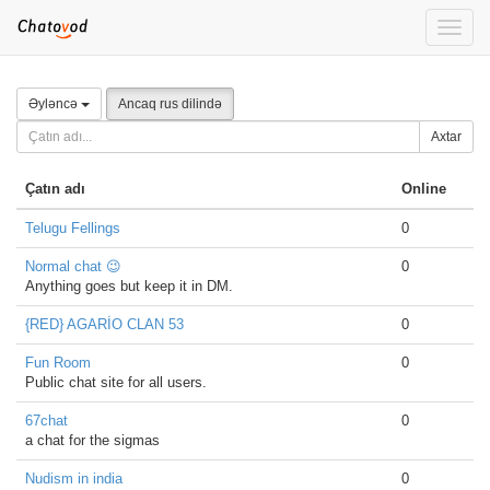
Toggle
naviga
Əyləncə
Ancaq rus dilində
Axtar
Çatın adı
Online
Telugu Fellings
0
Normal chat 😉
0
Anything goes but keep it in DM.
{RED} AGARİO CLAN 53
0
Fun Room
0
Public chat site for all users.
67chat
0
a chat for the sigmas
Nudism in india
0