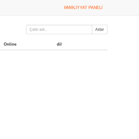
ƏMƏLIYYAT PANELI
Axtar
Online
dil