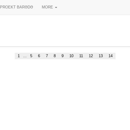
PROEKT BARƏDƏ
MORE
1
...
5
6
7
8
9
10
11
12
13
14