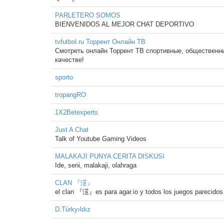
PARLETERO SOMOS
BIENVENIDOS AL MEJOR CHAT DEPORTIVO
tvfutbol.ru Торрент Онлайн ТВ
Смотреть онлайн Торрент ТВ спортивные, общественны
качестве!
sporto
tropangRO
1X2Betexperts
Just A Chat
Talk of Youtube Gaming Videos
MALAKAJI PUNYA CERITA DISKUSI
Ide, seni, malakaji, olahraga
CLAN 『㴀』
el clan 『㴀』es para agar.io y todos los juegos parecidos 
D.Türkyıldız