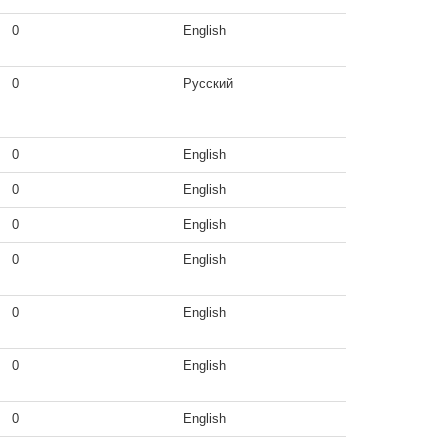
0
English
0
Русский
0
English
0
English
0
English
0
English
0
English
0
English
0
English