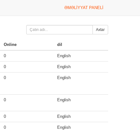
ƏMƏLIYYAT PANELI
Axtar
Online
dil
0
English
0
English
0
English
0
English
0
English
0
English