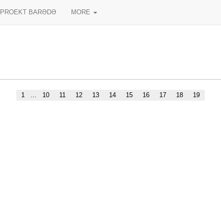
PROEKT BARƏDƏ
MORE
1
...
10
11
12
13
14
15
16
17
18
19