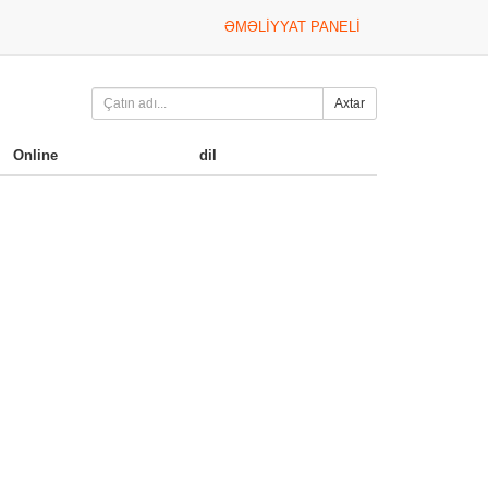
ƏMƏLIYYAT PANELI
Axtar
Online
dil