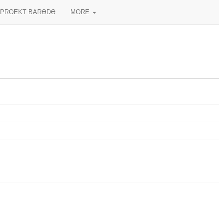
PROEKT BARƏDƏ
MORE