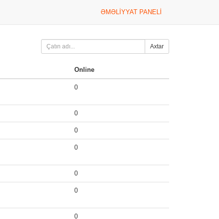
ƏMƏLIYYAT PANELI
Axtar
Online
0
0
0
0
0
0
0