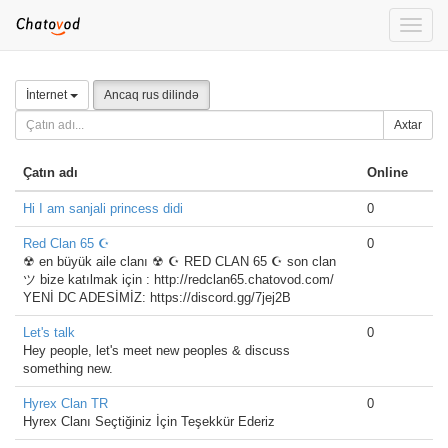
Toggle
naviga
İnternet
Ancaq rus dilində
Axtar
Çatın adı
Online
Hi I am sanjali princess didi
0
Red Clan 65 ☪
0
☢ en büyük aile clanı ☢ ☪ RED CLAN 65 ☪ son clan
ツ bize katılmak için : http://redclan65.chatovod.com/
YENİ DC ADESİMİZ: https://discord.gg/7jej2B
Let's talk
0
Hey people, let's meet new peoples & discuss
something new.
Hyrex Clan TR
0
Hyrex Clanı Seçtiğiniz İçin Teşekkür Ederiz