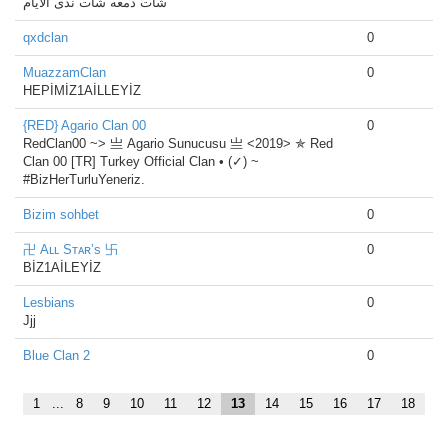
شات دمعه شات ندى الايام
qxdclan
0
MuazzamClan
0
HEPİMİZ1AİLLEYİZ
{RED} Agario Clan 00
0
RedClan00 ~> 亗 Agario Sunucusu 亗 <2019> ✯ Red
Clan 00 [TR] Turkey Official Clan • (✓) ~
#BizHerTurluYeneriz.
Bizim sohbet
0
卍 Aʟʟ Sᴛᴀʀ’s 卐
0
BİZ1AİLEYİZ
Lesbians
0
Jjj
Blue Clan 2
0
1
...
8
9
10
11
12
13
14
15
16
17
18