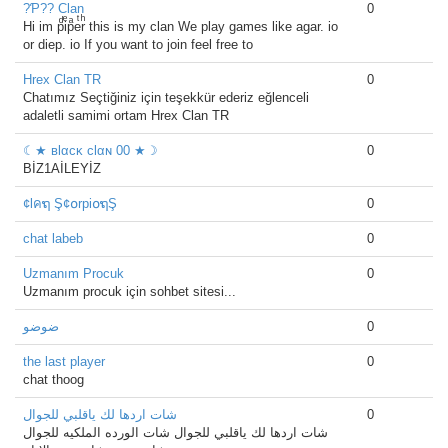
?Ƥ?? Clan
0
Hi im pͩiͤpͣeͭrͪ this is my clan We play games like agar. io
or diep. io If you want to join feel free to
Hrex Clan TR
0
Chatımız Seçtiğiniz için teşekkür ederiz eğlenceli
adaletli samimi ortam Hrex Clan TR
☾★ вlαcĸ clαɴ 00 ★☽
0
BİZ1AİLEYİZ
¢lคຖ Ş¢໐rpi໐ຖŞ
0
chat labeb
0
Uzmanım Procuk
0
Uzmanım procuk için sohbet sitesi...
ضوضو
0
the last player
0
chat thoog
شات اردها لك ياقلبي للجوال
0
شات اردها لك ياقلبي للجوال شات الورده الملكيه للجوال