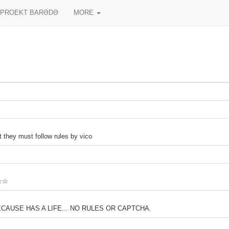
PROEKT BARƏDƏ
MORE
t they must follow rules by vico
☆☆☆
AUSE HAS A LIFE... NO RULES OR CAPTCHA.