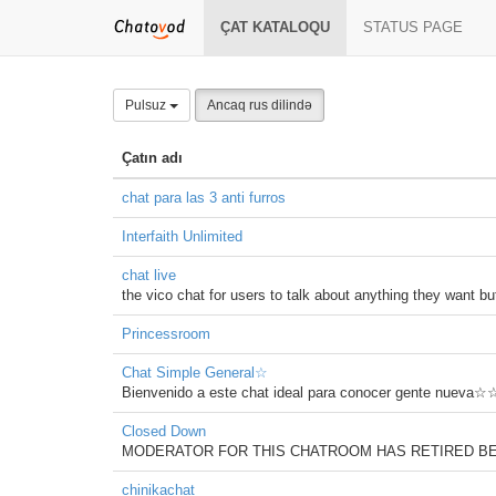
ÇAT KATALOQU
STATUS PAGE
Pulsuz
Ancaq rus dilində
Çatın adı
chat para las 3 anti furros
Interfaith Unlimited
chat live
the vico chat for users to talk about anything they want bu
Princessroom
Chat Simple General☆
Bienvenido a este chat ideal para conocer gente nueva
Closed Down
MODERATOR FOR THIS CHATROOM HAS RETIRED BEC
chinikachat