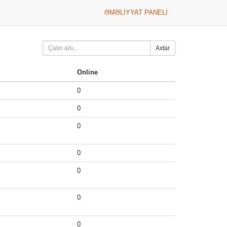
ƏMƏLIYYAT PANELI
Axtar
Online
0
0
0
0
0
0
0