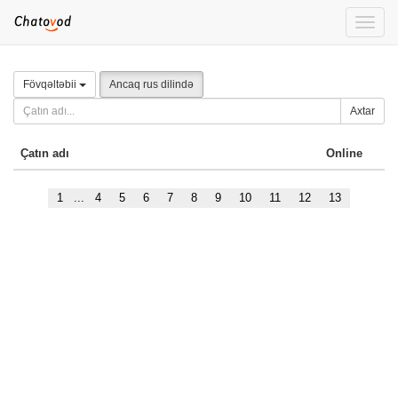
Toggle
naviga
Fövqəltəbii
Ancaq rus dilində
Axtar
Çatın adı
Online
1
...
4
5
6
7
8
9
10
11
12
13