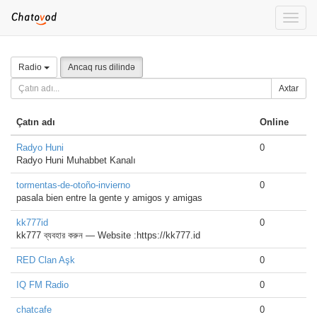
Toggle
naviga
Radio
Ancaq rus dilində
Axtar
Çatın adı
Online
Radyo Huni
0
Radyo Huni Muhabbet Kanalı
tormentas-de-otoño-invierno
0
pasala bien entre la gente y amigos y amigas
kk777id
0
kk777 ব্যবহার করুন — Website :https://kk777.id
RED Clan Aşk
0
IQ FM Radio
0
chatcafe
0