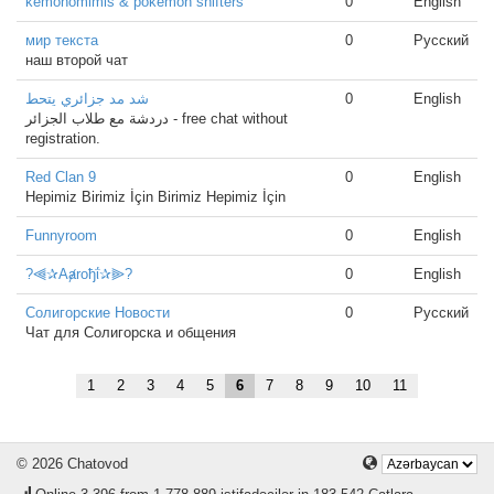
kemonomimis & pokemon shifters
0
English
мир текста
0
Русский
наш второй чат
شد مد جزائري يتحط
0
English
دردشة مع طلاب الجزائر - free chat without
registration.
Red Clan 9
0
English
Hepimiz Birimiz İçin Birimiz Hepimiz İçin
Funnyroom
0
English
?⫷✰Aⱥroђΐ✰⫸?
0
English
Солигорские Новости
0
Русский
Чат для Солигорска и общения
1
2
3
4
5
6
7
8
9
10
11
© 2026 Chatovod