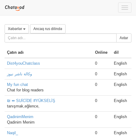
Toggle
naviga
Xəbərlər
Ancaq rus dilində
Axtar
Çatın adı
Online
dil
Dist4youChatclass
0
English
وكالة ناشر نيوز
0
English
My fun chat
0
English
Chat for blog readers
₪ ⇴ SUİCİDE #YÜKSELİŞ
0
English
tanışmak,eğlence,
QadinimMenim
0
English
Qadinim Menim
Naqil_
0
English