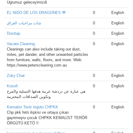
Ugrumuz geleceyimizdi
EL NIDO DE LOS DRAGONES 💙
0
English
شات مزاجيات العراق
0
English
Dosttap
0
English
Vacate Cleaning
0
English
Cleanings can also include taking out dust,
mites, pet dander, and other unwanted particles
from furniture, walls, floors, and more. Web:
https://www.peterscleaning.com.au
Zuky Chat
0
English
Kosofi
0
English
هي عبارة عن دردشة عربية هدفها التسلية والمرح
وتكوين الصداقات المحترمة.
Kemalist Terör örgütü CHPKK
0
English
Chp pkk fetö ilişkisi ve ortaya çıkan
gayrimeşru çocuk CHPKK KEMALİST TERÖR
ÖRGÜTÜ KETÖ !!