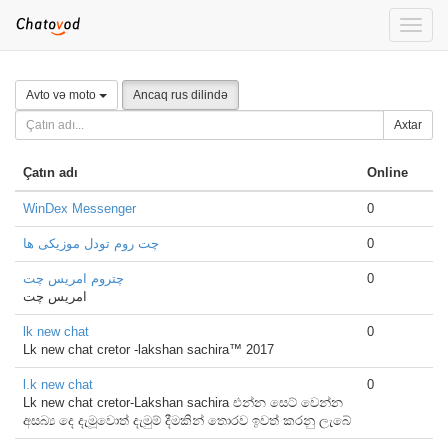
Toggle
naviga
Avto və moto
Ancaq rus dilində
Axtar
Çatın adı
Online
WinDex Messenger
0
چت روم تودل موزیکی ها
0
چتروم امریس چت
0
امریس چت
lk new chat
0
Lk new chat cretor -lakshan sachira™ 2017
l.k new chat
0
Lk new chat cretor-Lakshan sachira එන්න සෙට් වෙන්න
අසබ්‍ය දෙ දැමූවොත් දැමුම් දීමකින් තොරව ඉවත් කරනු ලැබේ