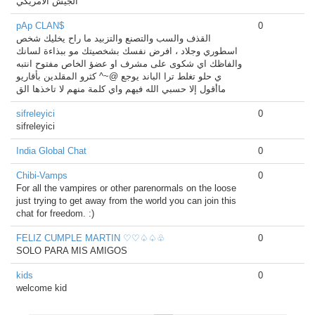
الجيش الامريكي
pAp CLAN$
0
القذف والسب والتصنع والتزبيد ما راح يخليك شخص
اسطوري وجلاد ، افرض نفسك بشخصيتك مو ببذاءة لسانك
والفاظك اي شكوى على مشرف او عضؤ الخاص مفتوح انتبه
ي حلو تغلط ترا الباند يوجع @~^ كثرو المقلدين بأقاريو
ماأقول إلا حسبي الله فيهم واي كلمة منهم لا تاخذها الق
sifreleyici
0
sifreleyici
India Global Chat
0
Chibi-Vamps
0
For all the vampires or other parenormals on the loose
just trying to get away from the world you can join this
chat for freedom. :)
FELIZ CUMPLE MARTIN ♡♡♤♤♧
0
SOLO PARA MIS AMIGOS
kids
0
welcome kid