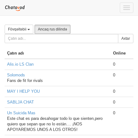
Toggle
naviga
Fövqəltəbii
Ancaq rus dilində
Axtar
Çatın adı
Online
Alis.io LS Clan
0
Solomods
0
Fans de fit for rivals
MAY I HELP YOU
0
SABLJA CHAT
0
Un Suicida Mas
0
Este chat es para desahogar todo lo que sienten,pero
quiero que sepan que no lo están.... ¡NOS
APOYAREMOS UNOS A LOS OTROS!