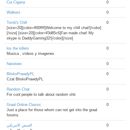
Cia Cigana
0
Walkers
0
Tomb's Chill
0
[size=20][color=#00ffff]Welcome to my chill chat![/color]
[/size] [size=20][color=#3d85c6]Fan made chat! My
skype is DaddyGaming32![/color][/size]
los the killers
0
Musica , vídeos y imagenes
Narutoes
0
BliskoPrawdyPL
0
Czat BliskoPrawdyPL
Random Chat
0
For cool people to talk about random shit.
Graal Online Classic
0
Just a place for those whom can not get into the graal
forums.
الجيش الامريكي
0