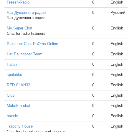
Freesh-Rádió
0
English
Чат Душевного радио
0
Русский
Чат душевного радио
My Super Chat
0
English
Chat for radio listeners
Pakistani Chat RoOms Online
0
English
Het Palingboer Team
0
English
Halla?
0
English
spoločko
0
English
RED CLAN32
0
English
Club
0
English
MakóFm chat
0
English
hazele
0
English
Trapcity House
0
English
Chat for decent and smart peoples