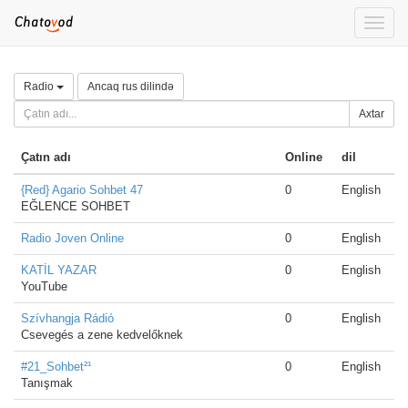
Toggle
naviga
Radio
Ancaq rus dilində
Axtar
Çatın adı
Online
dil
{Red} Agario Sohbet 47
0
English
EĞLENCE SOHBET
Radio Joven Online
0
English
KATİL YAZAR
0
English
YouTube
Szívhangja Rádió
0
English
Csevegés a zene kedvelőknek
#21_Sohbet²¹
0
English
Tanışmak