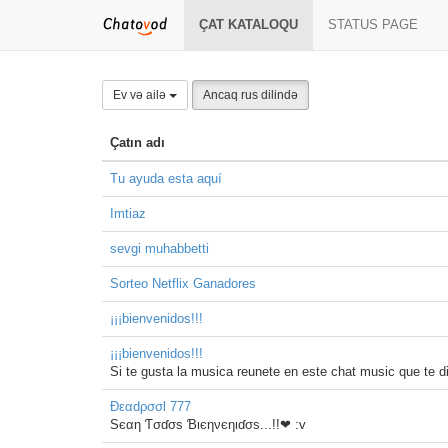
ÇAT KATALOQU
STATUS PAGE
Ev və ailə
Ancaq rus dilində
Çatın adı
Tu ayuda esta aquí
Imtiaz
sevgi muhabbetti
Sorteo Netflix Ganadores
¡¡¡bienvenidos!!!
¡¡¡bienvenidos!!!
Si te gusta la musica reunete en este chat music que te di
Ðεαdρσσl 777
Sєαη Ƭσɗσѕ Ɓιєηνєηιɗσѕ...!!❤ :v