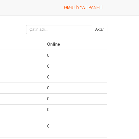
ƏMƏLIYYAT PANELI
Axtar
Online
0
0
0
0
0
0
0