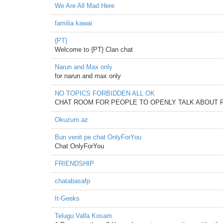
We Are All Mad Here
familia kawai
{PT}
Welcome to {PT} Clan chat
Narun and Max only
for narun and max only
NO TOPICS FORBIDDEN ALL OK
CHAT ROOM FOR PEOPLE TO OPENLY TALK ABOUT F
Okuzum.az
Bun venit pe chat OnlyForYou
Chat OnlyForYou
FRIENDSHIP
chatabasafp
It-Geeks
Telugu Valla Kosam