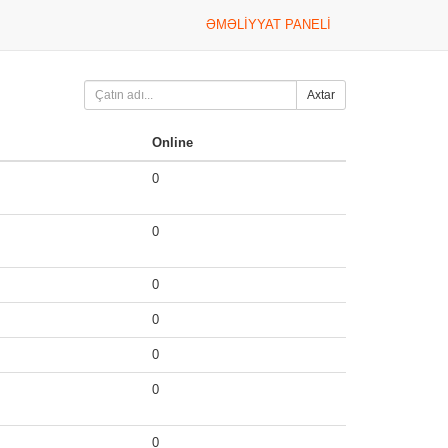
ƏMƏLIYYAT PANELI
Axtar
Online
0
0
0
0
0
0
0