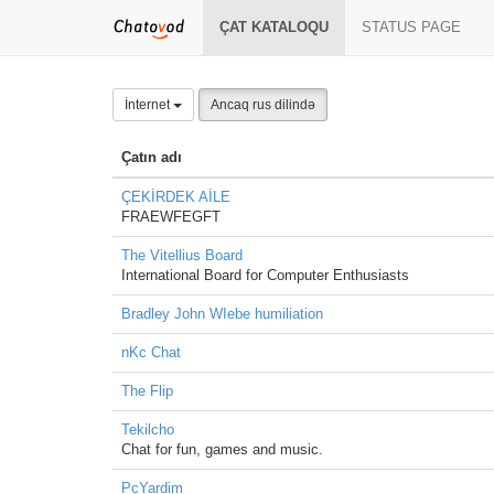
ÇAT KATALOQU
STATUS PAGE
İnternet
Ancaq rus dilində
Çatın adı
ÇEKİRDEK AİLE
FRAEWFEGFT
The Vitellius Board
International Board for Computer Enthusiasts
Bradley John WIebe humiliation
nKc Chat
The Flip
Tekilcho
Chat for fun, games and music.
PcYardim