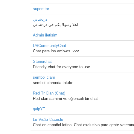
superstar
دردشاتي
اهلا وسهلا بكم في دردشاتي
Admin iletisim
URCommunityChat
Chat para los amiwos :vvv
Stonerchat
Friendly chat for everyone to use.
sembol clanı
sembol clanında takılın
Red Tr Clan (Chat)
Red clan samimi ve eğlenceli bir chat
galpYT
Lα Vιєנα ƐѕcυєƖα.
Chat en español latino. Chat exclusivo para gente vetera