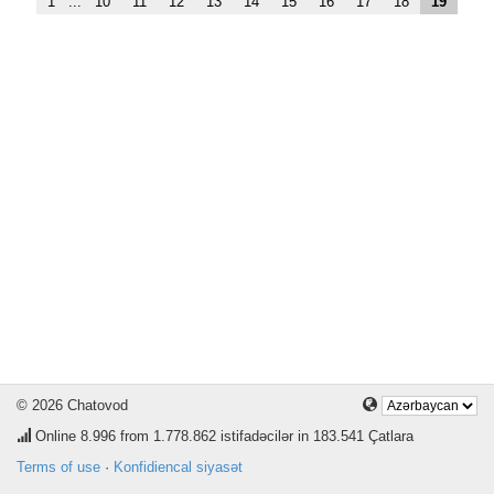
1
...
10
11
12
13
14
15
16
17
18
19
© 2026 Chatovod
Online
8.996
from 1.778.862 istifadəcilər in 183.541 Çatlara
Terms of use
·
Konfidiencal siyasət