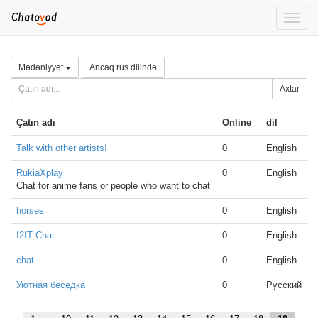
Toggle
naviga
Mədəniyyət
Ancaq rus dilində
Axtar
Çatın adı
Online
dil
Talk with other artists!
0
English
RukiaXplay
0
English
Chat for anime fans or people who want to chat
horses
0
English
I2IT Chat
0
English
chat
0
English
Уютная беседка
0
Русский