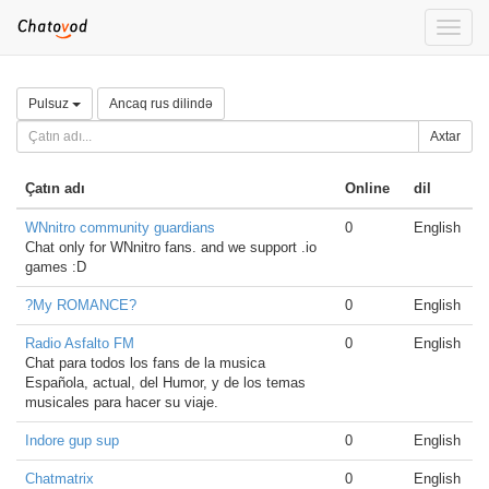
Toggle
naviga
Pulsuz
Ancaq rus dilində
Axtar
Çatın adı
Online
dil
WNnitro community guardians
0
English
Chat only for WNnitro fans. and we support .io
games :D
?My ROMANCE?
0
English
Radio Asfalto FM
0
English
Chat para todos los fans de la musica
Española, actual, del Humor, y de los temas
musicales para hacer su viaje.
Indore gup sup
0
English
Chatmatrix
0
English