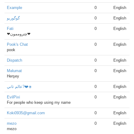
Example
0
English
گوگوریو
0
English
Fati
0
English
❤چتروممون❤
Pook's Chat
0
English
pook
Dispatch
0
English
Məlumat
0
English
Herşey
عالم ثاني?❤️☀️
0
English
EvilPixi
0
English
For people who keep using my name
Koki0935@gmail.com
0
English
mezo
0
English
mezo