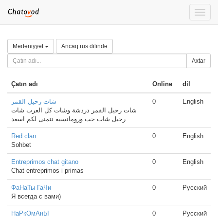
Toggle
naviga
Mədəniyyət
Ancaq rus dilində
Axtar
Çatın adı
Online
dil
شات رحيل القمر
0
English
شات رحيل القمر دردشة وشات كل العرب شات
رحيل شات حب ورومانسية نتمنى لكم اسعد
Red clan
0
English
Sohbet
Entreprimos chat gitano
0
English
Chat entreprimos i primas
ФаНаТы ГаЧи
0
Русский
Я всегда с вами)
НаРкОмАнЫ
0
Русский