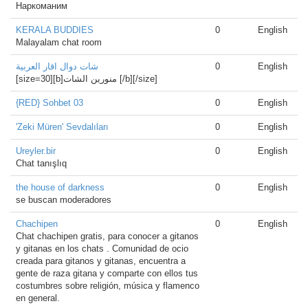
Наркоманим
KERALA BUDDIES
0
English
Malayalam chat room
شات دوال اقار العربية
0
English
[size=30][b]منورين الشات [/b][/size]
{RED} Sohbet 03
0
English
'Zeki Müren' Sevdalıları
0
English
Ureyler.bir
0
English
Chat tanışlıq
the house of darkness
0
English
se buscan moderadores
Chachipen
0
English
Chat chachipen gratis, para conocer a gitanos
y gitanas en los chats . Comunidad de ocio
creada para gitanos y gitanas, encuentra a
gente de raza gitana y comparte con ellos tus
costumbres sobre religión, música y flamenco
en general.