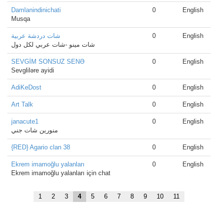
Damlanindinichati
0
English
Musqa
شات دردشة عربية
0
English
شات مينو -شات عربي لكل دول
SEVGİM SONSUZ SENƏ
0
English
Sevgliləre ayidi
AdiKeDost
0
English
Art Talk
0
English
janacute1
0
English
منورين شات جني
{RED} Agario clan 38
0
English
Ekrem imamoğlu yalanları
0
English
Ekrem imamoğlu yalanları için chat
1
2
3
4
5
6
7
8
9
10
11