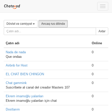
Toggle
naviga
Dövlət və cəmiyyət
Ancaq rus dilində
Axtar
Çatın adı
Online
Nada de nada
0
Que ondaa
Airbnb for Host
0
EL CHAT BIEN CHINGON
0
Chat gammink
0
Suscríbete al canal del creador Masters 107
Ekrem imamoğlu yalanları
0
Ekrem imamoğlu yalanları için chat
Dostlarım
0