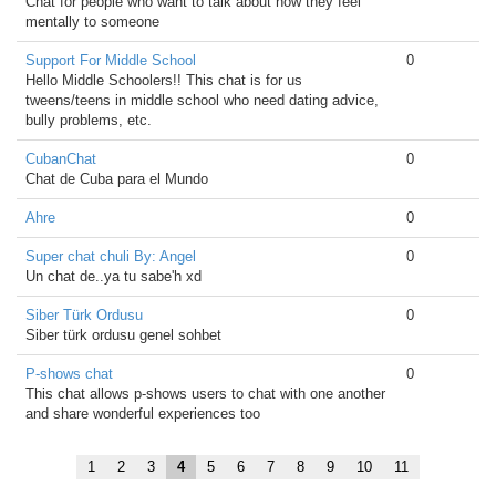
Chat for people who want to talk about how they feel
mentally to someone
Support For Middle School
0
Hello Middle Schoolers!! This chat is for us
tweens/teens in middle school who need dating advice,
bully problems, etc.
CubanChat
0
Chat de Cuba para el Mundo
Ahre
0
Super chat chuli By: Angel
0
Un chat de..ya tu sabe'h xd
Siber Türk Ordusu
0
Siber türk ordusu genel sohbet
P-shows chat
0
This chat allows p-shows users to chat with one another
and share wonderful experiences too
1
2
3
4
5
6
7
8
9
10
11