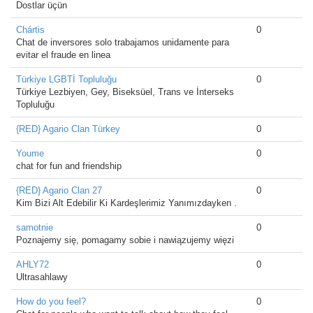
Dostlar üçün
Chártis
0
Chat de inversores solo trabajamos unidamente para
evitar el fraude en linea
Türkiye LGBTİ Topluluğu
0
Türkiye Lezbiyen, Gey, Biseksüel, Trans ve İnterseks
Topluluğu
{RED} Agario Clan Türkey
0
Youme
0
chat for fun and friendship
{RED} Agario Clan 27
0
Kim Bizi Alt Edebilir Ki Kardeşlerimiz Yanımızdayken .
samotnie
0
Poznajemy się, pomagamy sobie i nawiązujemy więzi
AHLY72
0
Ultrasahlawy
How do you feel?
0