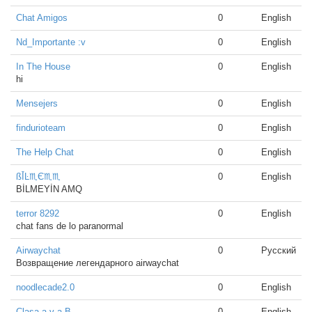
Chat Amigos
0
English
Nd_Importante :v
0
English
In The House
0
English
hi
Mensejers
0
English
findurioteam
0
English
The Help Chat
0
English
ßĪ̇Ŀ♏Є♏♏
0
English
BİLMEYİN AMQ
terror 8292
0
English
chat fans de lo paranormal
Airwaychat
0
Русский
Возвращение легендарного airwaychat
noodlecade2.0
0
English
Clasa a v-a B
0
English