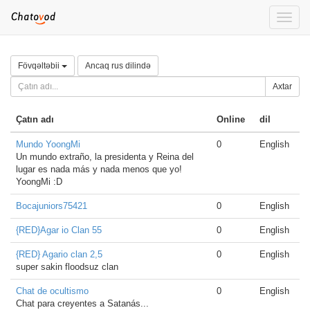
Toggle
naviga
Fövqəltəbii
Ancaq rus dilində
Axtar
Çatın adı
Online
dil
Mundo YoongMi
0
English
Un mundo extraño, la presidenta y Reina del
lugar es nada más y nada menos que yo!
YoongMi :D
Bocajuniors75421
0
English
{RED}Agar io Clan 55
0
English
{RED} Agario clan 2,5
0
English
super sakin floodsuz clan
Chat de ocultismo
0
English
Chat para creyentes a Satanás...