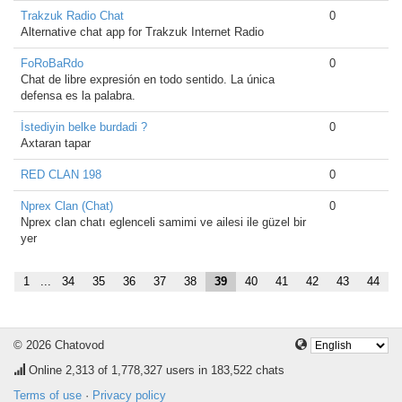
Trakzuk Radio Chat
0
Alternative chat app for Trakzuk Internet Radio
FoRoBaRdo
0
Chat de libre expresión en todo sentido. La única
defensa es la palabra.
İstediyin belke burdadi ?
0
Axtaran tapar
RED CLAN 198
0
Nprex Clan (Chat)
0
Nprex clan chatı eglenceli samimi ve ailesi ile güzel bir
yer
1
...
34
35
36
37
38
39
40
41
42
43
44
© 2026 Chatovod
Online
2,313
of 1,778,327 users in 183,522 chats
Terms of use
·
Privacy policy