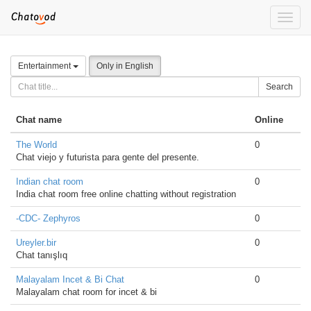
Toggle
naviga
Entertainment
Only in English
Search
Chat name
Online
The World
0
Chat viejo y futurista para gente del presente.
Indian chat room
0
India chat room free online chatting without registration
-CDC- Zephyros
0
Ureyler.bir
0
Chat tanışlıq
Malayalam Incet & Bi Chat
0
Malayalam chat room for incet & bi