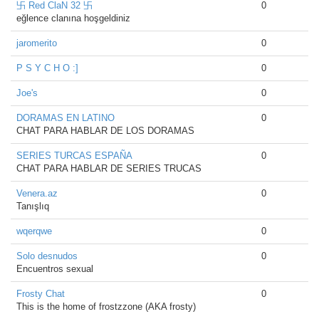
卐 Red ClaN 32 卐
0
eğlence clanına hoşgeldiniz
jaromerito
0
P S Y C H O :]
0
Joe's
0
DORAMAS EN LATINO
0
CHAT PARA HABLAR DE LOS DORAMAS
SERIES TURCAS ESPAÑA
0
CHAT PARA HABLAR DE SERIES TRUCAS
Venera.az
0
Tanışlıq
wqerqwe
0
Solo desnudos
0
Encuentros sexual
Frosty Chat
0
This is the home of frostzzone (AKA frosty)