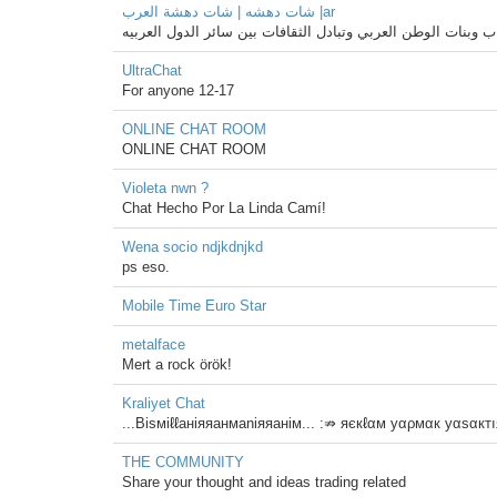
شات دهشه | شات دهشة العرب |ar
بنات الوطن العربي وتبادل الثقافات بين سائر الدول العربيه
UltraChat
For anyone 12-17
ONLINE CHAT ROOM
ONLINE CHAT ROOM
Violeta nwn ?
Chat Hecho Por La Linda Camí!
Wena socio ndjkdnjkd
ps eso.
Mobile Time Euro Star
metalface
Mert a rock örök!
Kraliyet Chat
...Biѕмiℓℓaнiяяaнмaniяяaнiм... :⇏ яєкℓαм уαρмαк уαѕαктıя. :
THE COMMUNITY
Share your thought and ideas trading related