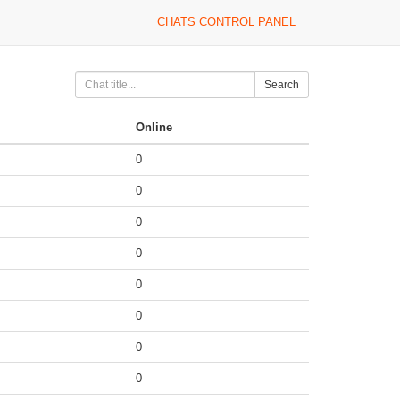
CHATS CONTROL PANEL
Search
Online
0
0
0
0
0
0
0
0