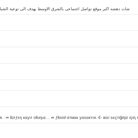
شات دهشه اكبر موقع تواصل اجتماعى بالشرق الاوسط يهدف الى توعية الشباب و
⇏ ℓüтƒєη кαуιт σℓυηυz... ⇏ ƒℓσσ∂ αтмαк уαѕαктıя. ☪ вι̇zι̇ ѕєçтι̇ğι̇ηι̇z ι̇çι̇η