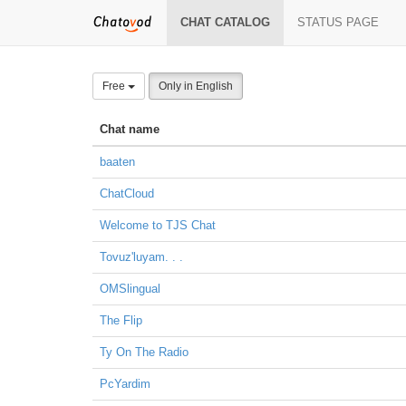
CHAT CATALOG
STATUS PAGE
Free
Only in English
Chat name
baaten
ChatCloud
Welcome to TJS Chat
Tovuz'luyam. . .
OMSlingual
The Flip
Ty On The Radio
PcYardim