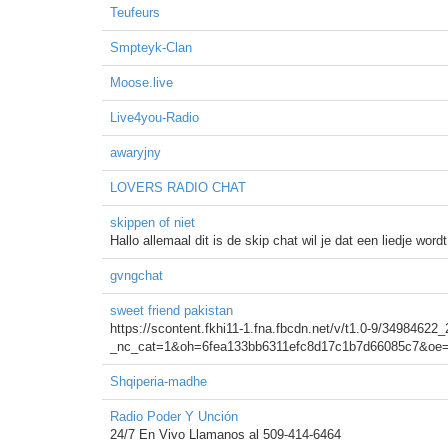
Teufeurs
Smpteyk-Clan
Moose.live
Live4you-Radio
awaryjny
LOVERS RADIO CHAT
skippen of niet
Hallo allemaal dit is de skip chat wil je dat een liedje wor
gvngchat
sweet friend pakistan
https://scontent.fkhi11-1.fna.fbcdn.net/v/t1.0-9/34984
_nc_cat=1&oh=6fea133bb6311efc8d17c1b7d66085c7&o
Shqiperia-madhe
Radio Poder Y Unción
24/7 En Vivo Llamanos al 509-414-6464