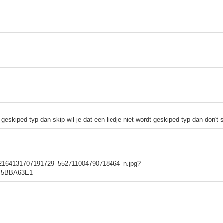
dt geskiped typ dan skip wil je dat een liedje niet wordt geskiped typ dan don't 
622_2164131707191729_552711004790718464_n.jpg?
e=5BBA63E1