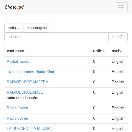
Toggle
naviga
rádió
csak angolul
keresés
cset neve
online
nyelv
A Chat Szoba
0
English
Trasgu Llaranes Radio Chat
0
English
RADIOEURODANCEFM
0
English
RADIOEURODANCE
0
English
radio eurodancefm
Radio Joven
0
English
Radio Joven
0
English
LA BUHARDILLA MIUSIC
0
English