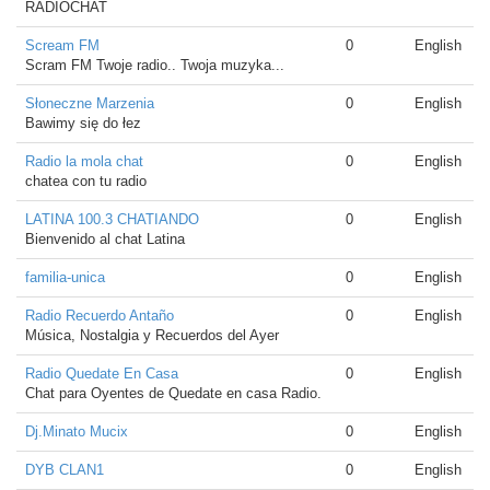
RADIOCHAT
Scream FM
0
English
Scram FM Twoje radio.. Twoja muzyka...
Słoneczne Marzenia
0
English
Bawimy się do łez
Radio la mola chat
0
English
chatea con tu radio
LATINA 100.3 CHATIANDO
0
English
Bienvenido al chat Latina
familia-unica
0
English
Radio Recuerdo Antaño
0
English
Música, Nostalgia y Recuerdos del Ayer
Radio Quedate En Casa
0
English
Chat para Oyentes de Quedate en casa Radio.
Dj.Minato Mucix
0
English
DYB CLAN1
0
English