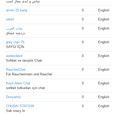
تماس و آیدی مجاز است
armin 25 karaj
0
English
silent
0
English
شات العرب
0
English
دردشة عشاق
grey clan 76
0
English
SAYGI İÇİN
asdasdasd
0
English
Sohbet ve tanışlık Chatı
RaucherChat
0
English
Für Raucherinnen und Raucher
Keyfi Alem Chat
0
English
sohbet tutkunları için chat
Dunyamiz
0
English
CHUDAI STATION
0
English
Sab mazy lo