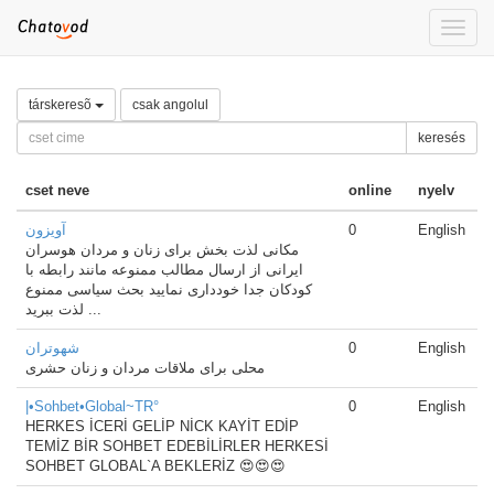
Toggle
naviga
társkeresõ
csak angolul
keresés
cset neve
online
nyelv
آویزون
0
English
مکانی لذت بخش برای زنان و مردان هوسران
ایرانی از ارسال مطالب ممنوعه مانند رابطه با
کودکان جدا خودداری نمایید بحث سیاسی ممنوع
لذت ببرید ...
شهوتران
0
English
محلی برای ملاقات مردان و زنان حشری
|•Sohbet•Global~TR°
0
English
HERKES İCERİ GELİP NİCK KAYİT EDİP
TEMİZ BİR SOHBET EDEBİLİRLER HERKESİ
SOHBET GLOBAL`A BEKLERİZ 😍😍😍