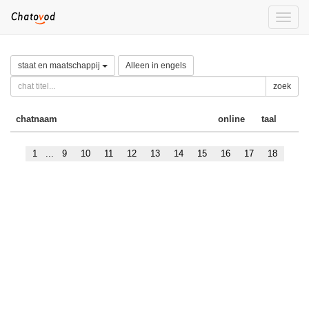
Toggle
naviga
staat en maatschappij
Alleen in engels
zoek
chatnaam
online
taal
1
...
9
10
11
12
13
14
15
16
17
18