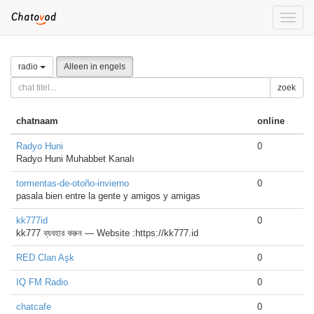
Toggle
naviga
radio
Alleen in engels
zoek
chatnaam
online
Radyo Huni
0
Radyo Huni Muhabbet Kanalı
tormentas-de-otoño-invierno
0
pasala bien entre la gente y amigos y amigas
kk777id
0
kk777 ব্যবহার করুন — Website :https://kk777.id
RED Clan Aşk
0
IQ FM Radio
0
chatcafe
0