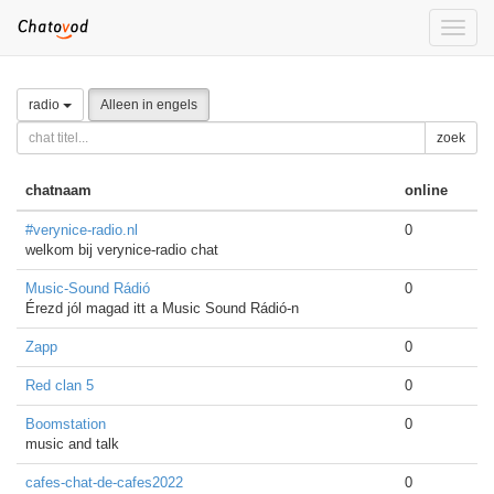
Toggle
naviga
radio
Alleen in engels
zoek
chatnaam
online
#verynice-radio.nl
0
welkom bij verynice-radio chat
Music-Sound Rádió
0
Érezd jól magad itt a Music Sound Rádió-n
Zapp
0
Red clan 5
0
Boomstation
0
music and talk
cafes-chat-de-cafes2022
0