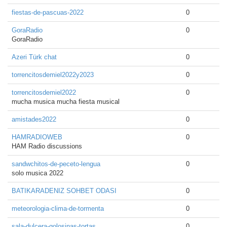
fiestas-de-pascuas-2022
0
GoraRadio
0
GoraRadio
Azeri Türk chat
0
torrencitosdemiel2022y2023
0
torrencitosdemiel2022
0
mucha musica mucha fiesta musical
amistades2022
0
HAMRADIOWEB
0
HAM Radio discussions
sandwchitos-de-peceto-lengua
0
solo musica 2022
BATIKARADENIZ SOHBET ODASI
0
meteorologia-clima-de-tormenta
0
sala-dulcera-golosinas-tortas
0