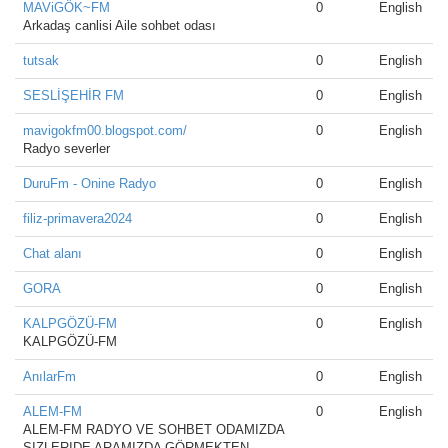
MAViGÖK~FM
0
English
Arkadaş canlisi Aile sohbet odası
tutsak
0
English
SESLİŞEHİR FM
0
English
mavigokfm00.blogspot.com/
0
English
Radyo severler
DuruFm - Onine Radyo
0
English
filiz-primavera2024
0
English
Chat alanı
0
English
GORA
0
English
KALPGÖZÜ-FM
0
English
KALPGÖZÜ-FM
AnılarFm
0
English
ALEM-FM
0
English
ALEM-FM RADYO VE SOHBET ODAMIZDA
SIZLERIDE ARAMIZDA GÖRMEKTEN