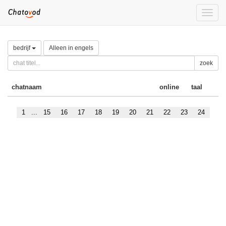
Toggle
naviga
bedrijf
Alleen in engels
zoek
chatnaam
online
taal
1
...
15
16
17
18
19
20
21
22
23
24