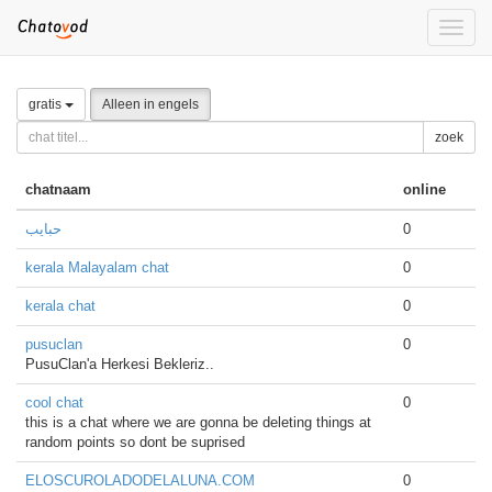
Toggle
naviga
gratis
Alleen in engels
zoek
chatnaam
online
حبايب
0
kerala Malayalam chat
0
kerala chat
0
pusuclan
0
PusuClan'a Herkesi Bekleriz..
cool chat
0
this is a chat where we are gonna be deleting things at
random points so dont be suprised
ELOSCUROLADODELALUNA.COM
0