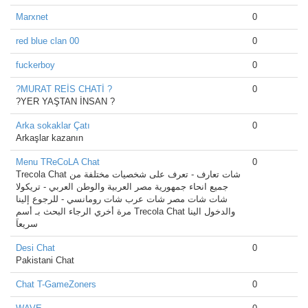
Marxnet
0
red blue clan 00
0
fuckerboy
0
?MURAT REİS CHATİ ?
0
?YER YAŞTAN İNSAN ?
Arka sokaklar Çatı
0
Arkaşlar kazanın
Menu TReCoLA Chat
0
Trecola Chat شات تعارف - تعرف على شخصيات مختلفة من
جميع انحاء جمهورية مصر العربية والوطن العربي - تريكولا
شات شات مصر شات عرب شات رومانسي - للرجوع إلينا
مرة أخري الرجاء البحث بـ أسم Trecola Chat والدخول الينا
سريعاَ
Desi Chat
0
Pakistani Chat
Chat T-GameZoners
0