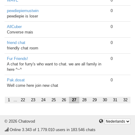
WAVE
0
pewdiepiemustwin
0
pewdiepie is loser
AllCuber
0
Converse mais
friend chat
0
friendly chat room
Fur Friends!
0
A chat for furry's who want to chat. we are all family in
here ^~^
Pak.dosat
0
Well come here join new chat
1
...
22
23
24
25
26
27
28
29
30
31
32
© 2026 Chatovod
Online
3.343
of 1.779.010 users in 183.546 chats