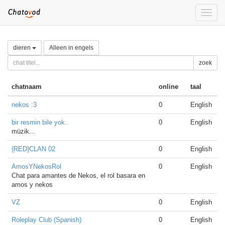
Toggle
naviga
dieren
Alleen in engels
zoek
chatnaam
online
taal
nekos :3
0
English
bir resmin bile yok..
0
English
müzik...
{RED}CLAN 02
0
English
AmosYNekosRol
0
English
Chat para amantes de Nekos, el rol basara en
amos y nekos
VZ
0
English
Roleplay Club (Spanish)
0
English