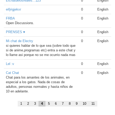
Elchatdelosreales...123
0
English
eifjrigjekxr
0
English
FRBA
0
English
Open Discussions.
PRENSES ♥
0
English
Mi chat de Electry
0
English
si quieres hablar de lo que sea (sobre todo que
si de anime,programas etc) entra a este chat y
lo llame asi porque no se me ocurrio nada mas
Lel :v
0
English
Cat Chat
0
English
Chat para los amantes de los animales, en
especial a los gatos. Nada de cosas de
adultos, personas normales y hasta niños de
10 en adelante.
1
2
3
4
5
6
7
8
9
10
11