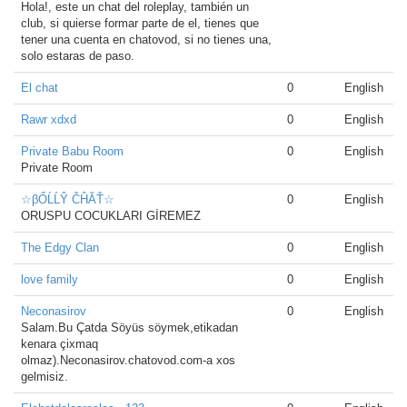
Hola!, este un chat del roleplay, también un
club, si quierse formar parte de el, tienes que
tener una cuenta en chatovod, si no tienes una,
solo estaras de paso.
El chat
0
English
Rawr xdxd
0
English
Private Babu Room
0
English
Private Room
☆βŐĹĹŶ ČĤĂŤ☆
0
English
ORUSPU COCUKLARI GİREMEZ
The Edgy Clan
0
English
love family
0
English
Neconasirov
0
English
Salam.Bu Çatda Söyüs söymek,etikadan
kenara çixmaq
olmaz).Neconasirov.chatovod.com-a xos
gelmisiz.