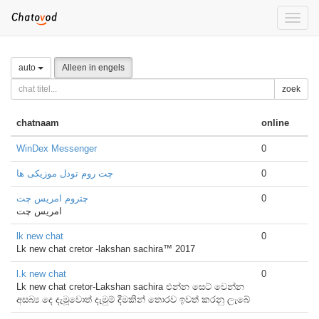
Toggle
naviga
auto
Alleen in engels
zoek
chatnaam
online
WinDex Messenger
0
چت روم تودل موزیکی ها
0
چتروم امریس چت
0
امریس چت
lk new chat
0
Lk new chat cretor -lakshan sachira™ 2017
l.k new chat
0
Lk new chat cretor-Lakshan sachira එන්න සෙට් වෙන්න
අසබ්‍ය දෙ දැමූවොත් දැමුම් දීමකින් තොරව ඉවත් කරනු ලැබේ