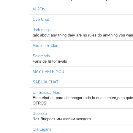
4U2Ctv
Live Chat
dark magic
talk about any thing they are no rules do anything you wan
Alis.io LS Clan
Solomods
Fans de fit for rivals
MAY I HELP YOU
SABLJA CHAT
Un Suicida Mas
Este chat es para desahogar todo lo que sienten,pero 
OTROS!
Эверест
Чат Эверест мы любим каждого
Cia Cigana