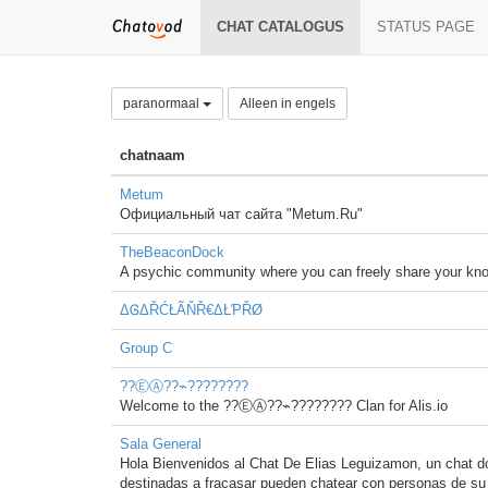
CHAT CATALOGUS
STATUS PAGE
paranormaal
Alleen in engels
chatnaam
Metum
Официальный чат сайта "Metum.Ru"
TheBeaconDock
A psychic community where you can freely share your know
ΔᎶΔŘĆŁÃŇŘ€ΔŁƤŘØ
Group C
??ⒺⒶ??⌁????????
Welcome to the ??ⒺⒶ??⌁???????? Clan for Alis.io
Sala General
Hola Bienvenidos al Chat De Elias Leguizamon, un chat don
destinadas a fracasar pueden chatear con personas de s