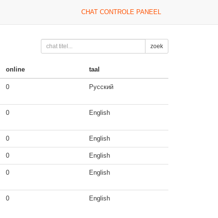
CHAT CONTROLE PANEEL
zoek
online
taal
0
Русский
0
English
0
English
0
English
0
English
0
English