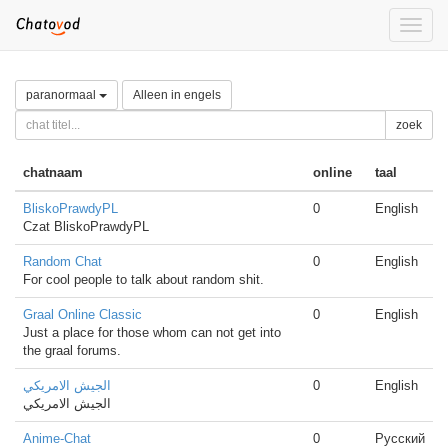
Toggle
naviga
paranormaal
Alleen in engels
zoek
chatnaam
online
taal
BliskoPrawdyPL
0
English
Czat BliskoPrawdyPL
Random Chat
0
English
For cool people to talk about random shit.
Graal Online Classic
0
English
Just a place for those whom can not get into
the graal forums.
الجيش الامريكي
0
English
الجيش الامريكي
Anime-Chat
0
Русский