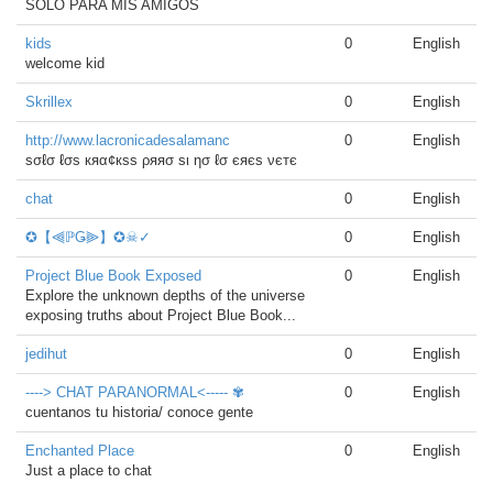
SOLO PARA MIS AMIGOS
kids
0
English
welcome kid
Skrillex
0
English
http://www.lacronicadesalamanc
0
English
ѕσℓσ ℓσѕ кяα¢кѕѕ ρяяσ ѕι ησ ℓσ єяєѕ νєтє
chat
0
English
✪【⫷ℙǤ⫸】✪☠✓
0
English
Project Blue Book Exposed
0
English
Explore the unknown depths of the universe
exposing truths about Project Blue Book...
jedihut
0
English
----> CHAT PARANORMAL<----- ✾
0
English
cuentanos tu historia/ conoce gente
Enchanted Place
0
English
Just a place to chat