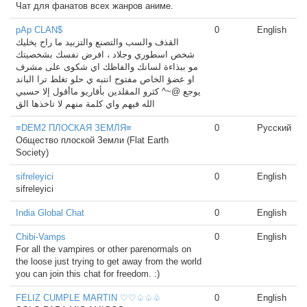
Чат для фанатов всех жанров аниме.
pAp CLAN$
0
English
القذف والسب والتصنع والتزبيد ما راح يخليك
شخص اسطوري وجلاد ، افرض نفسك بشخصيتك
مو ببذاءة لسانك والفاظك اي شكوى على مشرف
او عضؤ الخاص مفتوح انتبه ي حلو تغلط ترا الباند
يوجع @~^ كثرو المقلدين بأقاريو ماأقول إلا حسبي
الله فيهم واي كلمة منهم لا تاخذها الق
≡DEM2 ПЛОСКАЯ ЗЕМЛЯ≡
0
Русский
Общество плоской Земли (Flat Earth
Society)
sifreleyici
0
English
sifreleyici
India Global Chat
0
English
Chibi-Vamps
0
English
For all the vampires or other parenormals on
the loose just trying to get away from the world
you can join this chat for freedom. :)
FELIZ CUMPLE MARTIN ♡♡♤♤♧
0
English