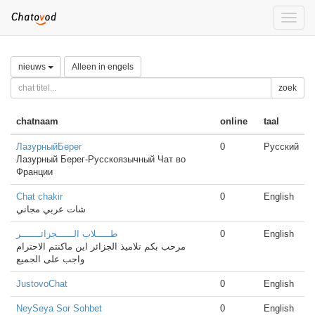
Toggle
naviga
nieuws
Alleen in engels
zoek
chatnaam
online
taal
ЛазурныйБерег
0
Русский
Лазурный Берег-Русскоязычный Чат во
Франции
Chat chakir
0
English
شات عربي مجاني
طـــــلاب الــــــجزائـــــــر
0
English
مرحب بكم تلاميذ الجزائر اين ماكنتم الاحترام
واجب على الجميع
JustovoChat
0
English
NeySeya Sor Sohbet
0
English