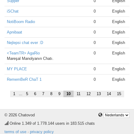
Supper
0
English
iSChat
0
English
NotiBoom Radio
0
English
Apnibaat
0
English
Nejlepsi chat ever :D
0
English
<TeamTR> AgaRio
0
English
Mareşal Manolyanın Chatı.
MY PLACE
0
English
RememBeR ChaT 1
0
English
1
...
5
6
7
8
9
10
11
12
13
14
15
© 2026 Chatovod
Online
1.349
of 1.778.144 users in 183.515 chats
terms of use
·
privacy policy