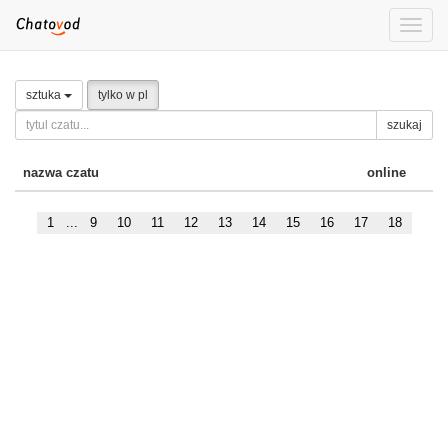
Toggle
naviga
sztuka
tylko w pl
szukaj
nazwa czatu
online
1
...
9
10
11
12
13
14
15
16
17
18