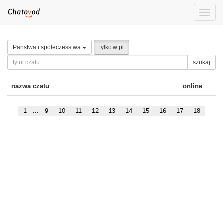
Toggle
naviga
Panstwa i spoleczesstwa
tylko w pl
szukaj
nazwa czatu
online
1
...
9
10
11
12
13
14
15
16
17
18